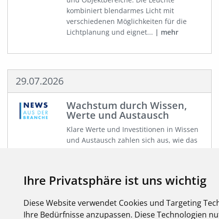
kombiniert blendarmes Licht mit
verschiedenen Möglichkeiten für die
Lichtplanung und eignet...
mehr
29.07.2026
Wachstum durch Wissen,
Werte und Austausch
Klare Werte und Investitionen in Wissen
und Austausch zahlen sich aus, wie das
Wachstum der FEGIME zeigt. Die
druckfrische Sommerausgabe vom
elektro forum, der Kundenzeitschrift
Ihre Privatsphäre ist uns wichtig
der...
mehr
Diese Website verwendet Cookies und Targeting Tech
Ihre Bedürfnisse anzupassen. Diese Technologien 