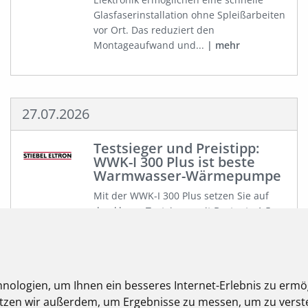
Glasfaserinstallation ohne Spleißarbeiten
vor Ort. Das reduziert den
Montageaufwand und...
mehr
27.07.2026
Testsieger und Preistipp:
WWK-I 300 Plus ist beste
Warmwasser-Wärmepumpe
Mit der WWK-I 300 Plus setzen Sie auf
den klaren Testsieger mit Bestnote 1,5,
womit das Gerät deutlich vor der
Konkurrenz (nächstbestes Gerät: 2,1)
liegt....
mehr
nologien, um Ihnen ein besseres Internet-Erlebnis zu ermö
nutzen wir außerdem, um Ergebnisse zu messen, um zu ver