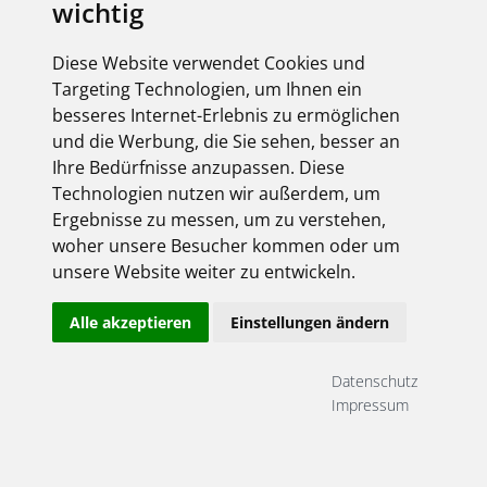
wichtig
Geschäftsführer: Oliver Scharwächter
Amtsgericht Grevenbroich HRB 16627
Diese Website verwendet Cookies und
Umsatzsteueridentifikationsnummer DE 300 512 709
Targeting Technologien, um Ihnen ein
besseres Internet-Erlebnis zu ermöglichen
und die Werbung, die Sie sehen, besser an
Ihre Bedürfnisse anzupassen. Diese
Technologien nutzen wir außerdem, um
Ergebnisse zu messen, um zu verstehen,
Datenschutzbeauftragter:
woher unsere Besucher kommen oder um
Oliver Gülden
unsere Website weiter zu entwickeln.
Am Hammerwerk 24a
41515 Grevenbroich
Alle akzeptieren
Einstellungen ändern
Telefon +49 2181 47668 -10
E-Mail: datenschutz@egl-gv.de
Datenschutz
Impressum
Seitenbetreiber