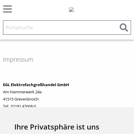
Impressum
EGL Elektrofachgroßhandel GmbH
Am Hammerwerk 24a
41515 Grevenbroich
Tel: 02181 47668-0
Fax: 02181 47668-29
E-Mail:
info@egl-gv.de
Ihre Privatsphäre ist uns